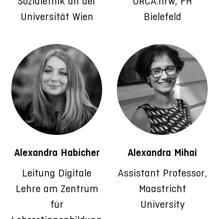
Sozialethik an der
ORCA.nrw, FH
Universität Wien
Bielefeld
Alexandra Habicher
Alexandra Mihai
Leitung Digitale
Assistant Professor,
Lehre am Zentrum
Maastricht
für
University