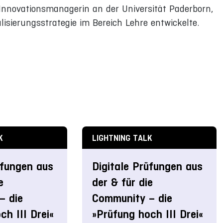
 Innovationsmanagerin an der Universität Paderborn,
lisierungsstrategie im Bereich Lehre entwickelte.
K
LIGHTNING TALK
üfungen aus
Digitale Prüfungen aus
e
der & für die
– die
Community – die
ch III Drei«
»Prüfung hoch III Drei«