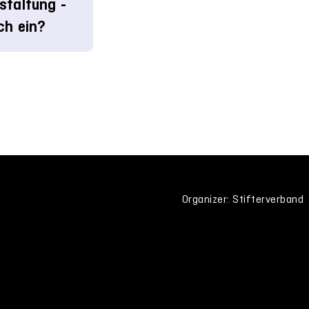
staltung -
ch ein?
Organizer: Stifterverband