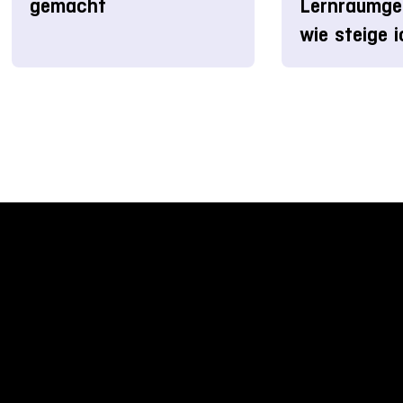
gemacht
Lernraumge
wie steige i