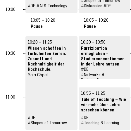
#Shapes of Tomorrow
#DE
#AI & Technology
#Diskussion
#DE
10:00
10:05 – 10:20
10:05 – 10:20
Pause
Pause
10:20 – 11:25
10:20 – 10:50
Wissen schaffen in
Partizipation
10:30
turbulenten Zeiten.
ermöglichen -
Zukunft und
Studierendenstimmen
Nachhaltigkeit der
in der Lehre nutzen
Hochschule.
Nora Kaiser, Cynthia
#DE
Maja Göpel
#Networks &
Heiner
Participation
10:55 – 11:25
11:00
Tale of Teaching – Wie
wir mehr über Lehre
sprechen können
Jessica Barszczewski,
#DE
#DE
Kathrin Rabsch
#Shapes of Tomorrow
#Teaching & Learning