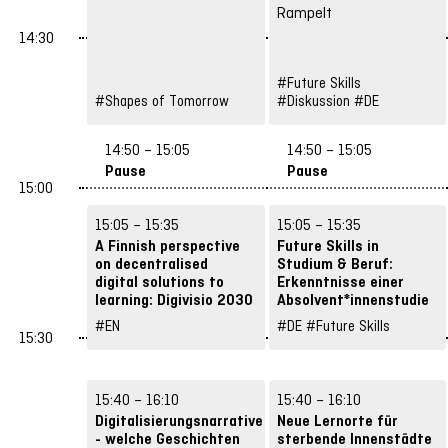
Rampelt
14:30
#Future Skills
#Shapes of Tomorrow
#Diskussion
#DE
14:50 – 15:05
14:50 – 15:05
Pause
Pause
15:00
15:05 – 15:35
15:05 – 15:35
A Finnish perspective
Future Skills in
on decentralised
Studium & Beruf:
digital solutions to
Erkenntnisse einer
learning: Digivisio 2030
Absolvent*innenstudie
Hanna Nordlund
Barbara Rögele,
#EN
#DE
#Future Skills
15:30
Franziska Schmidt
15:40 – 16:10
15:40 – 16:10
Digitalisierungsnarrative
Neue Lernorte für
- welche Geschichten
sterbende Innenstädte