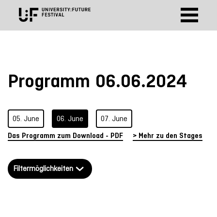
https://sessionize.com/api/v2/7nubefsc/view/GridSmart
Programm 06.06.2024
05. June
06. June
07. June
Das Programm zum Download - PDF
> Mehr zu den Stages
Filtermöglichkeiten
Deutsch
Englisch
Shapes of Tomorrow