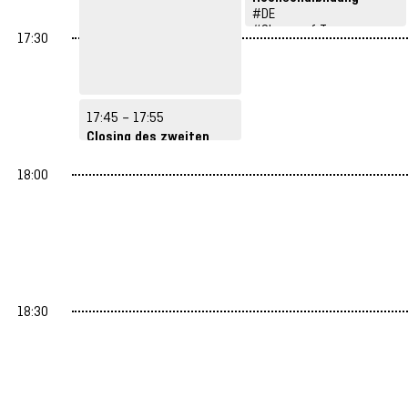
Ella Lindauer, Katrin
#DE
#Shapes of Tomorrow
Rockenbauch
17:30
17:45 – 17:55
Closing des zweiten
Festivaltages
Zackes Brustik
#DE
18:00
18:30