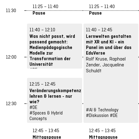
11:25 – 11:40
11:25 – 11:40
11:30
Pause
Pause
11:40 – 12:10
11:40 – 12:45
Was nicht passt, wird
Lernwelten gestalten
passend gemacht:
mit XR und KI - ein
Medienpädagogische
Panel im und über das
Modelle zur
EduVerse
12:00
Transformation der
Rolf Kruse, Raphael
Universität
Zender, Jacqueline
Christian Swertz
#DE
Schuldt
#Teaching & Learning
12:15 – 12:45
Veränderungskompetenz
lehren & lernen - nur
wie?
12:30
Nele Hirsch
#DE
#AI & Technology
#Spaces & Hybrid
#Diskussion
#DE
Concepts
12:45 – 13:45
12:45 – 13:45
Mittagspause
Mittagspause