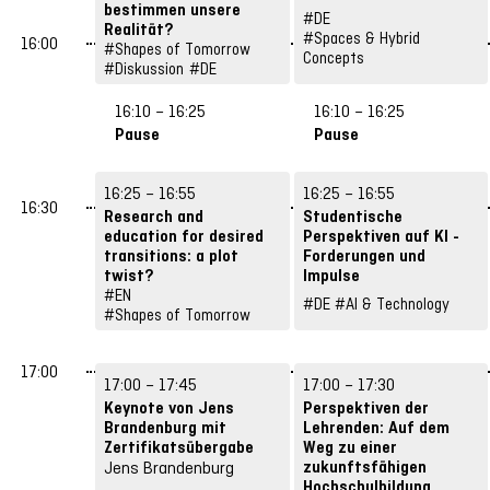
bestimmen unsere
Ronny Röwert, Andreas
#DE
Realität?
Wittke, Anja Lorenz
#Spaces & Hybrid
16:00
Julia Schneider, Heike
#Shapes of Tomorrow
Concepts
#Diskussion
#DE
Ekea Gleibs, Linn
Friedrichs
16:10 – 16:25
16:10 – 16:25
Pause
Pause
16:25 – 16:55
16:25 – 16:55
16:30
Research and
Studentische
education for desired
Perspektiven auf KI -
transitions: a plot
Forderungen und
twist?
Impulse
Derk Loorbach
#EN
Johannes Schleiss,
#DE
#AI & Technology
#Shapes of Tomorrow
Kevin Saukel, Inga
Gostmann, Rosa
Steffens, Gürcan
17:00
Mustafa Özden
17:00 – 17:45
17:00 – 17:30
Keynote von Jens
Perspektiven der
Brandenburg mit
Lehrenden: Auf dem
Zertifikatsübergabe
Weg zu einer
zukunftsfähigen
Jens Brandenburg
Hochschulbildung