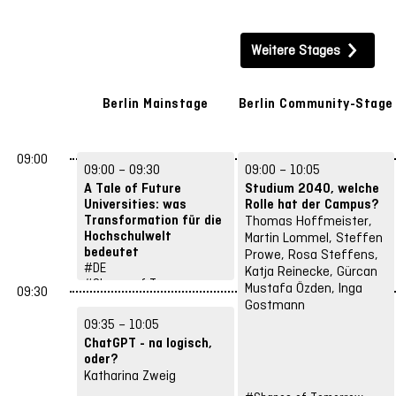
AI & Technology
Teaching & Learning
Weitere Stages
Spaces & Hybrid Concepts
Future Skills
Structures & Strategies
Berlin Mainstage
Berlin Community-Stage
Exams, Legal & Data Protection
09:00
09:00 – 09:30
09:00 – 10:05
Networks & Participation
Let’s Play
Input
A Tale of Future
Studium 2040, welche
Universities: was
Rolle hat der Campus?
Transformation für die
Thomas Hoffmeister,
Workshop
Training
Diskussion
Hochschulwelt
Martin Lommel, Steffen
bedeutet
Prowe, Rosa Steffens,
Volker Meyer-Guckel,
#DE
Katja Reinecke, Gürcan
Other format
#Shapes of Tomorrow
Zackes Brustik
Mustafa Özden, Inga
09:30
Gostmann
09:35 – 10:05
ChatGPT - na logisch,
oder?
Katharina Zweig