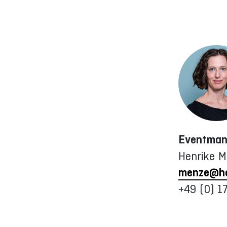
Eventman
Henrike 
menze@ho
+49 (0) 1