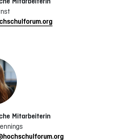
che Mitarbeiterin
rnst
chschulforum.org
che Mitarbeiterin
ennings
@hochschulforum.org