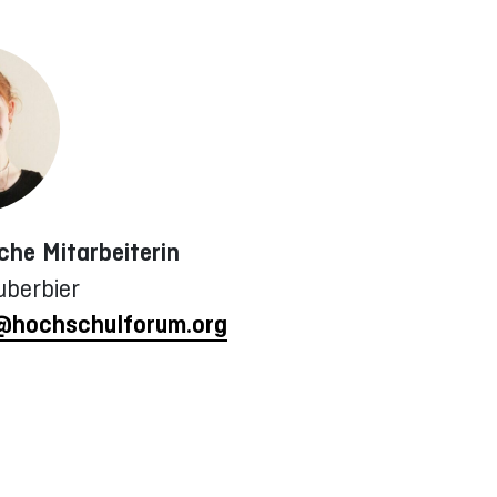
che Mitarbeiterin
uberbier
r@hochschulforum.org