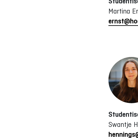
Studentis
Martina E
ernst@ho
Studentis
Swantje H
hennings