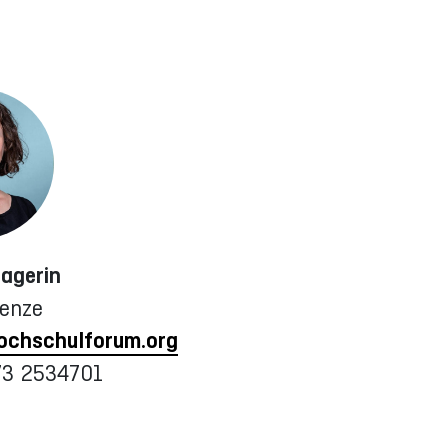
agerin
Menze
chschulforum.org
73 2534701