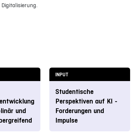
igitalisierung.
INPUT
Studentische
entwicklung
Perspektiven auf KI -
plinär und
Forderungen und
bergreifend
Impulse