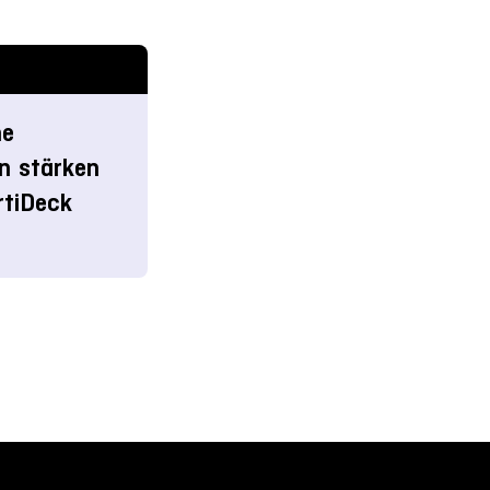
he
on stärken
rtiDeck