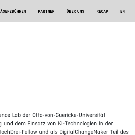
RÄSENZBÜHNEN
PARTNER
ÜBER UNS
RECAP
EN
gence Lab der Otto-von-Guericke-Universität
g und dem Einsatz von KI-Technologien in der
ochDrei-Fellow und als DigitalChangeMaker Teil des