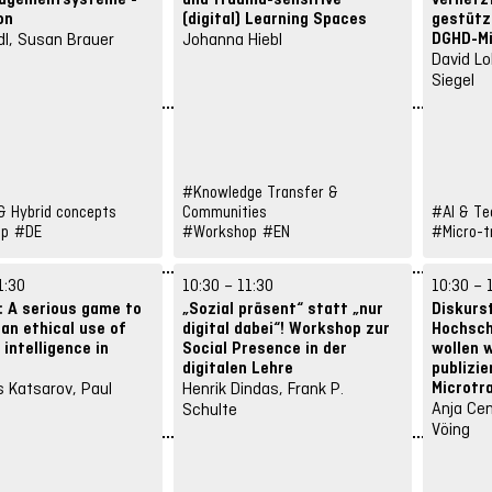
on
(digital) Learning Spaces
gestütz
DGHD-Mi
dl, Susan Brauer
Johanna Hiebl
David Lo
Siegel
#Knowledge Transfer &
 Hybrid concepts
Communities
#AI & Te
op
#DE
#Workshop
#EN
#Micro-tr
1:30
10:30 – 11:30
10:30 – 
 A serious game to
„Sozial präsent“ statt „nur
Diskurst
an ethical use of
digital dabei“! Workshop zur
Hochsch
l intelligence in
Social Presence in der
wollen w
s
digitalen Lehre
publizi
Microtra
 Katsarov, Paul
Henrik Dindas, Frank P.
Anja Cen
Schulte
Vöing