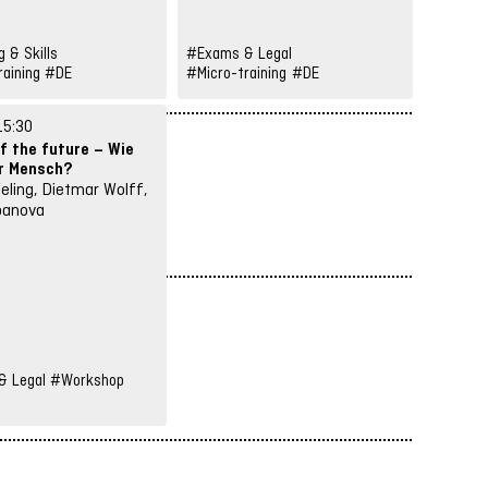
 & Skills
#Exams & Legal
aining
#DE
#Micro-training
#DE
15:30
f the future – Wie
er Mensch?
nieling, Dietmar Wolff,
banova
 Legal
#Workshop
#Openne
#DE