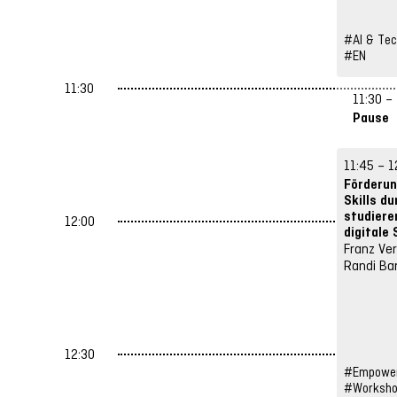
#AI & Tec
#EN
11:30
11:30 –
Pause
11:45 – 1
Förderun
Skills du
studiere
12:00
digitale
Franz Ve
Randi Bar
12:30
#Empower
#Worksh