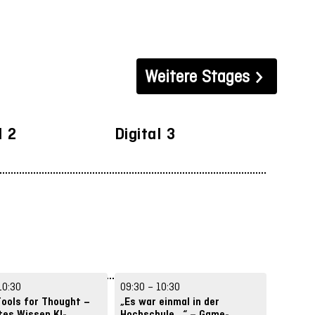
ss & Vision
Strategies & Management
Weitere Stages
l 2
Digital 3
Digita
10:30
09:30 – 10:30
09:30 –
Tools for Thought –
„Es war einmal in der
95 Thes
tes Wissen KI-
Hochschule...“ – Game-
ChatGP