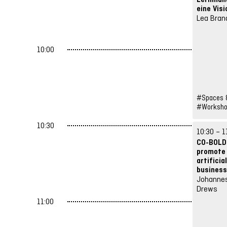
eine Visi
Lea Bran
10:00
#Spaces &
#Worksh
10:30
10:30 – 1
CO-BOLD:
promote 
artificia
busines
Johannes
Drews
11:00