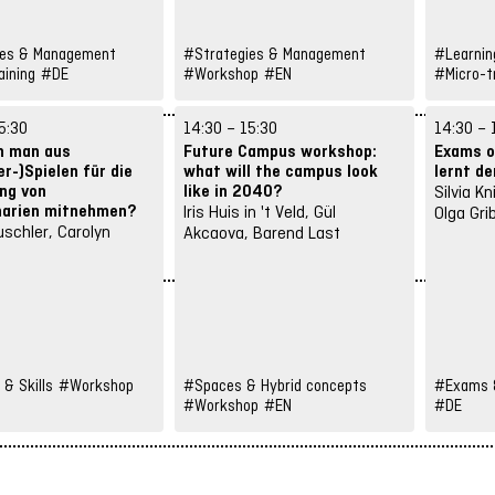
ies & Management
#Strategies & Management
#Learning
aining
#DE
#Workshop
#EN
#Micro-tr
5:30
14:30 – 15:30
14:30 – 
n man aus
Future Campus workshop:
Exams o
r-)Spielen für die
what will the campus look
lernt d
ng von
like in 2040?
Silvia K
narien mitnehmen?
Iris Huis in 't Veld, Gül
Olga Gri
uschler, Carolyn
Akcaova, Barend Last
t
 & Skills
#Workshop
#Spaces & Hybrid concepts
#Exams &
#Workshop
#EN
#DE