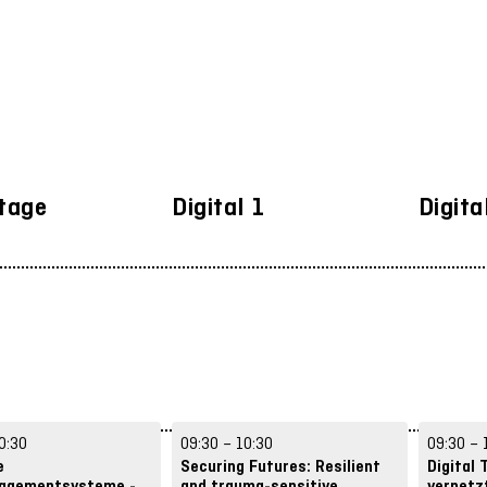
earning & Skills
Empowerment & Sustainability
Openne
r-&-Communities
tage
Digital 1
Digita
0:30
09:30 – 10:30
09:30 – 
e
Securing Futures: Resilient
Digital 
agementsysteme -
and trauma-sensitive
vernetz