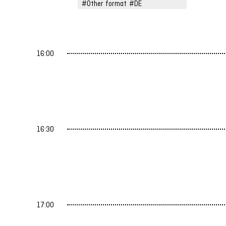
Sebastian Horndasch
#Other format
#DE
16:00
16:30
17:00