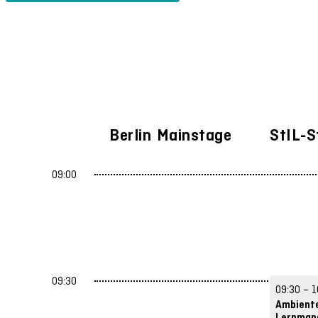
Deutsch
Englisch
Spaces & Hybrid concepts
L
Exams & Legal
AI & Technology
Knowledge-Transfe
Berlin Mainstage
StIL-S
09:00
09:30
09:30 – 1
Ambient
Lernman