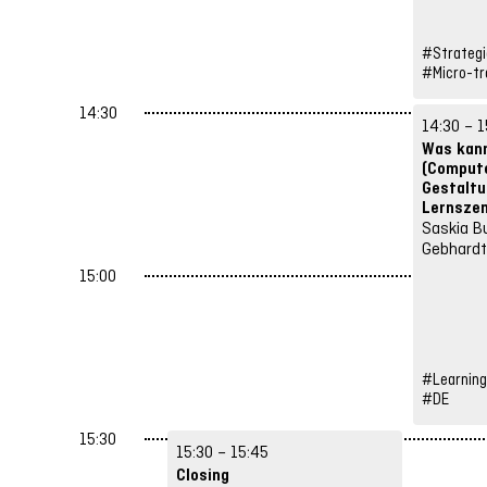
#Strateg
#Micro-tr
14:30
14:30 – 1
Was kan
(Compute
Gestaltu
Lernsze
Saskia B
Gebhard
15:00
#Learning
#DE
15:30
15:30 – 15:45
Closing