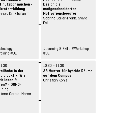
t nutzbar machen -
Design als
schrei
krofortbildung
maßgeschneiderter
Wibke M
Motivationsbooster
hner, Dr. Stefan T.
Ziethen
Sabrina Sailer-Frank, Sylvia
Kevin S
Feil
chnology
#Learning & Skills
#Workshop
aining
#DE
#DE
11:30
10:30 – 11:30
eilhabe in der
33 Muster für hybride Räume
uldidaktik: Wie
auf dem Campus
ir lesen &
Christian Kohls
eren? - DGHD-
ining.
teno Garcia, Nerea