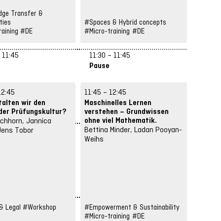
ge Transfer &
ties
#Spaces & Hybrid concepts
#Strate
aining
#DE
#Micro-training
#DE
#Works
 11:45
11:30 – 11:45
11:30 
Pause
Pause
12:45
11:45 – 12:45
11:45 –
talten wir den
Maschinelles Lernen
Offene 
der Prüfungskultur?
verstehen – Grundwissen
gefunde
ohne viel Mathematik.
Nachnut
chhorn, Jannica
gemach
Bettina Minder, Ladan Pooyan-
Jens Tobor
Magdale
Weihs
Nitzsch
Elisabe
Gödecke
Sarikay
 Legal
#Workshop
#Empowerment & Sustainability
#Openne
#Micro-training
#DE
#DE