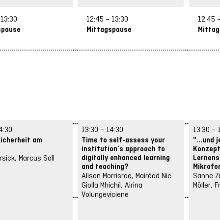
 13:30
12:45 – 13:30
12:45 
spause
Mittagspause
Mitta
4:30
13:30 – 14:30
13:30 – 
Sicherheit am
Time to self-assess your
"...und 
institution’s approach to
Konzept
digitally enhanced learning
Lernens
rsick, Marcus Soll
and teaching?
Mikrofo
Alison Morrisroe, Mairéad Nic
Sanne Z
Giolla Mhichíl, Airina
Möller, 
Volungeviciene