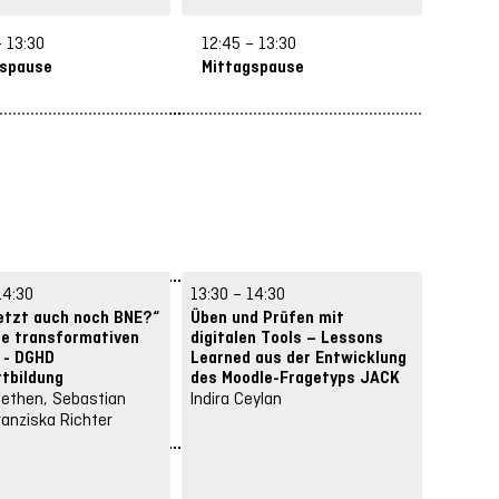
– 13:30
12:45 – 13:30
12:45 
gspause
Mittagspause
Mitta
14:30
13:30 – 14:30
13:30 –
jetzt auch noch BNE?“
Üben und Prüfen mit
OER-fä
e transformativen
digitalen Tools – Lessons
Videos 
 - DGHD
Learned aus der Entwicklung
Magdale
rtbildung
des Moodle-Fragetyps JACK
Geurden
iethen, Sebastian
Indira Ceylan
Alexand
Franziska Richter
Homp