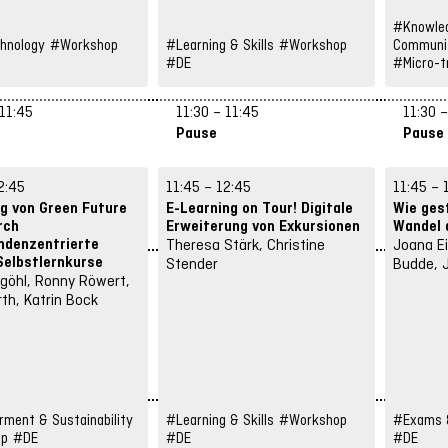
#Knowled
hnology
#Workshop
#Learning & Skills
#Workshop
Communi
#DE
#Micro-tr
 11:45
11:30 – 11:45
11:30 –
Pause
Pause
2:45
11:45 – 12:45
11:45 – 
g von Green Future
E-Learning on Tour! Digitale
Wie ges
rch
Erweiterung von Exkursionen
Wandel 
ndenzentrierte
Theresa Stärk, Christine
Joana Ei
 Selbstlernkurse
Stender
Budde, 
rgöhl, Ronny Röwert,
th, Katrin Bock
ment & Sustainability
#Learning & Skills
#Workshop
#Exams &
op
#DE
#DE
#DE