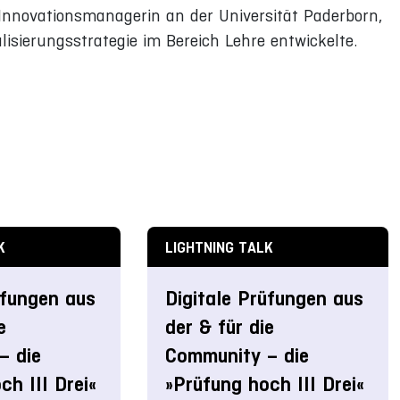
 Innovationsmanagerin an der Universität Paderborn,
lisierungsstrategie im Bereich Lehre entwickelte.
K
LIGHTNING TALK
üfungen aus
Digitale Prüfungen aus
e
der & für die
– die
Community – die
ch III Drei«
»Prüfung hoch III Drei«