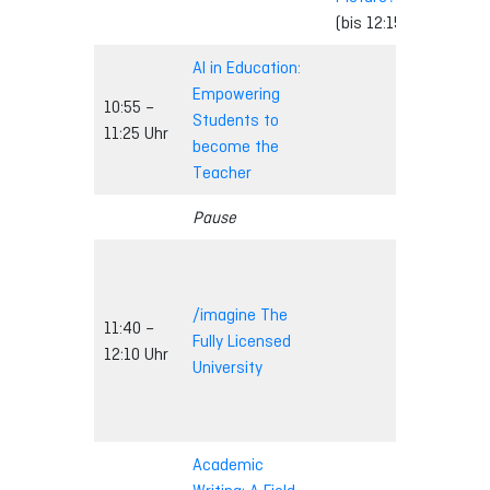
(bis 12:15 Uhr)
AI in Education:
Empowering
10:55 –
Students to
11:25 Uhr
become the
Teacher
Pause
KI t
meh
/imagine The
Inte
11:40 –
Fully Licensed
mot
12:10 Uhr
University
Leh
(bis
12:4
Academic