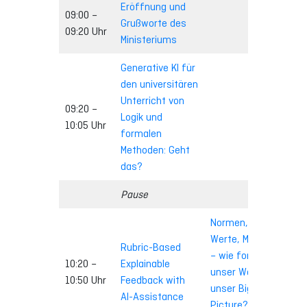
Eröffnung und
09:00 –
Grußworte des
09:20 Uhr
Ministeriums
Generative KI für
den universitären
Unterricht von
09:20 –
Logik und
10:05 Uhr
formalen
Methoden: Geht
das?
Pause
Normen,
Werte, Mythen
Pen
Rubric-Based
– wie formt
– AI
10:20 –
Explainable
unser Weltbild
KI s
10:50 Uhr
Feedback with
unser Bigger
beg
AI-Assistance
Picture?
(bis