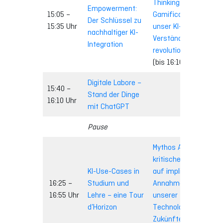
Thinking: Wie
Empowerment:
Emot
15:05 –
Gamification
Der Schlüssel zu
für 
15:35 Uhr
unser KI-
nachhaltiger KI-
Dis
Verständnis
Integration
(bis
revolutioniert?
(bis 16:10 Uhr)
Digitale Labore –
15:40 –
Stand der Dinge
16:10 Uhr
mit ChatGPT
Pause
Mythos AI? Ein
kritischer Blick
KI-Use-Cases in
auf implizite
16:25 –
Studium und
Annahmen
16:55 Uhr
Lehre – eine Tour
unserer
d’Horizon
Technologie-
Zukünfte