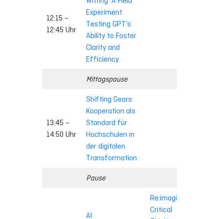
Writing: A Field
Experiment
12:15 –
Testing GPT’s
12:45 Uhr
Ability to Foster
Clarity and
Efficiency
Mittagspause
Shifting Gears:
Kooperation als
13:45 –
Standard für
14:50 Uhr
Hochschulen in
der digitalen
Transformation
Pause
Re:imagine
Critical
AI
Sha