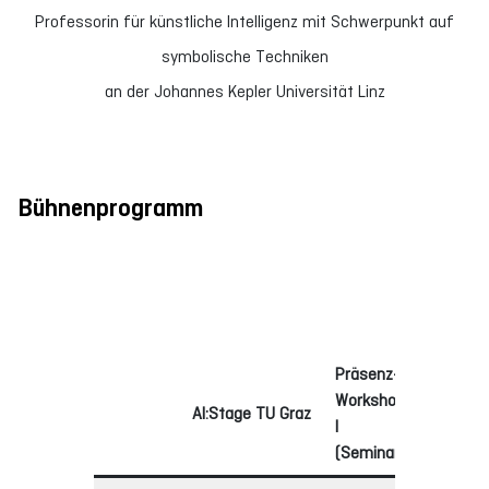
Professorin für künstliche Intelligenz mit Schwerpunkt auf
symbolische Techniken
an der Johannes Kepler Universität Linz
Bühnenprogramm
Präsenz-
Prä
Workshop Graz
Wor
AI:Stage TU Graz
I
Graz
(Seminarraum
)
(
Bib