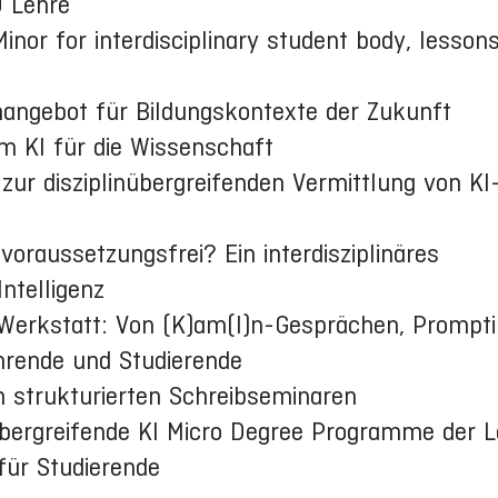
O Lehre
or for interdisciplinary student body, lesson
ienangebot für Bildungskontexte der Zukunft
m KI für die Wissenschaft
b zur disziplinübergreifenden Vermittlung von KI
 voraussetzungsfrei? Ein interdisziplinäres
ntelligenz
Werkstatt: Von (K)am(I)n-Gesprächen, Prompt
ehrende und Studierende
in strukturierten Schreibseminaren
übergreifende KI Micro Degree Programme der Le
für Studierende