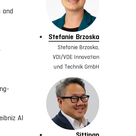
s and
Stefanie Brzoska
Stefanie Brzoska,
-
VDI/VDE Innovation
und Technik GmbH
ing-
ibniz AI
Sittipan