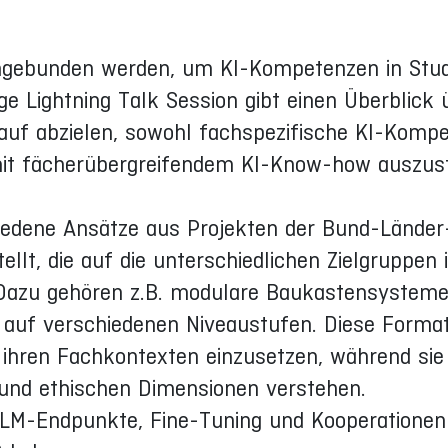
eingebunden werden, um KI-Kompetenzen in Stu
ge Lightning Talk Session gibt einen Überblick 
rauf abzielen, sowohl fachspezifische KI-Komp
mit fächerübergreifendem KI-Know-how auszust
edene Ansätze aus Projekten der Bund-Länder-I
ellt, die auf die unterschiedlichen Zielgruppen 
 Dazu gehören z.B. modulare Baukastensysteme
en auf verschiedenen Niveaustufen. Diese Forma
in ihren Fachkontexten einzusetzen, während sie
en und ethischen Dimensionen verstehen.
LLM-Endpunkte, Fine-Tuning und Kooperationen