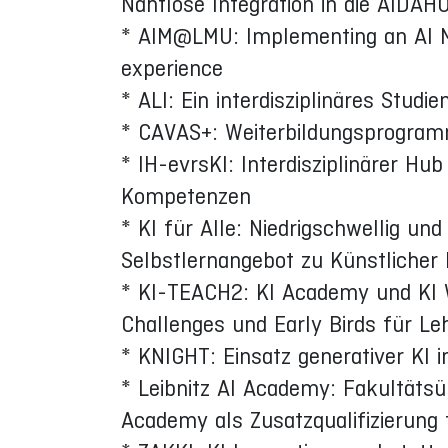
Nahtlose Integration in die AIDAH
* AIM@LMU: Implementing an AI Min
experience
* ALI: Ein interdisziplinäres Stud
* CAVAS+: Weiterbildungsprogram
* IH-evrsKI: Interdisziplinärer Hu
Kompetenzen
* KI für Alle: Niedrigschwellig und
Selbstlernangebot zu Künstlicher I
* KI-TEACH2: KI Academy und KI 
Challenges und Early Birds für L
* KNIGHT: Einsatz generativer KI 
* Leibnitz AI Academy: Fakultäts
Academy als Zusatzqualifizierung 