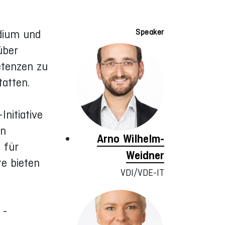
dium und
Speaker
über
etenzen zu
atten.
nitiative
in
Arno Wilhelm-
 für
Weidner
te bieten
VDI/VDE-IT
 -