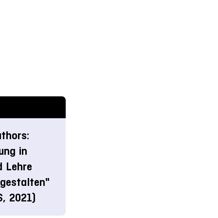
thors:
rung in
d Lehre
gestalten"
S, 2021)