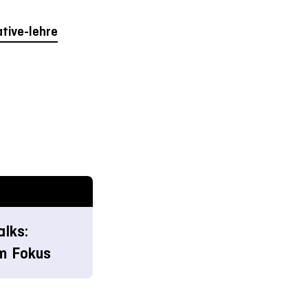
tive-lehre
alks:
m Fokus