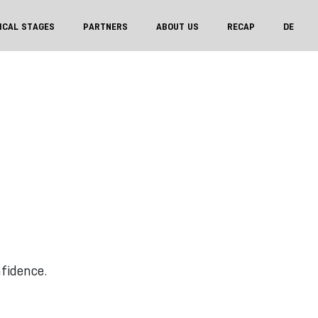
ICAL STAGES
PARTNERS
ABOUT US
RECAP
DE
fidence.