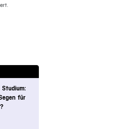
ert.
 Studium:
Segen für
e?