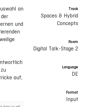
auswahl an
Track
Spaces & Hybrid
 der
Concepts
Lernen und
rierenden
weilige
Room
Digital Talk-Stage 2
ntwortlich
Language
 zu
DE
ricke auf,
Format
Input
t doing so will