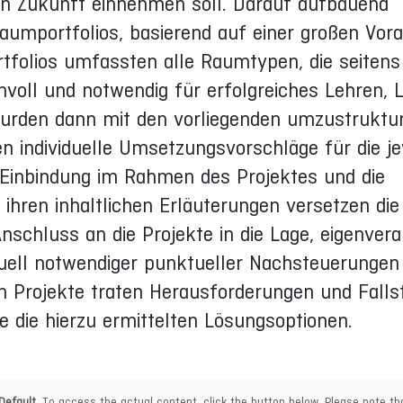
in Zukunft einnehmen soll. Darauf aufbauend
aumportfolios, basierend auf einer großen Vor
folios umfassten alle Raumtypen, die seitens
nvoll und notwendig für erfolgreiches Lehren, 
wurden dann mit den vorliegenden umzustruktu
 individuelle Umsetzungsvorschläge für die je
e Einbindung im Rahmen des Projektes und die
ihren inhaltlichen Erläuterungen versetzen die
nschluss an die Projekte in die Lage, eigenvera
tuell notwendiger punktueller Nachsteuerungen
n Projekte traten Herausforderungen und Fallst
e die hierzu ermittelten Lösungsoptionen.
Default
. To access the actual content, click the button below. Please note tha