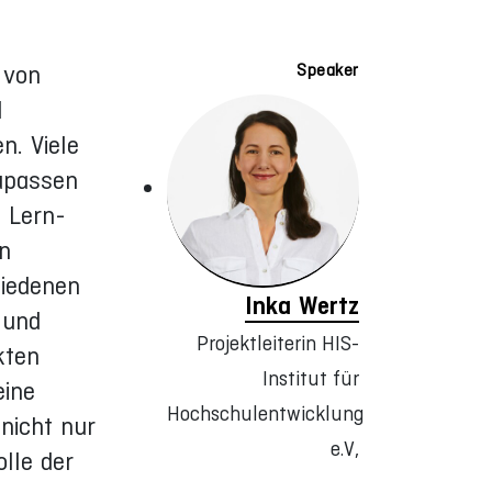
 von
Speaker
d
n. Viele
upassen
, Lern-
en
hiedenen
Inka Wertz
 und
Projektleiterin HIS-
kten
Institut für
eine
Hochschulentwicklung
nicht nur
e.V,
lle der