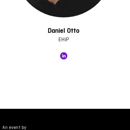
Daniel Otto
EHiP
An event by