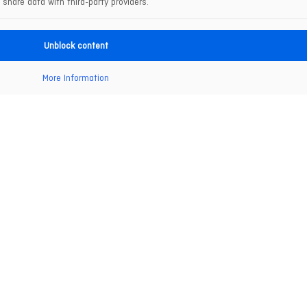
share data with third-party providers.
Unblock content
More Information