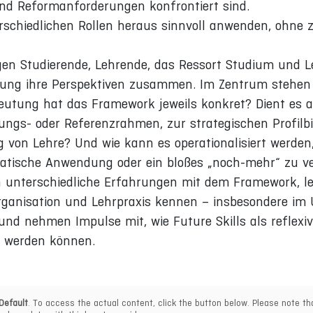
nd Reformanforderungen konfrontiert sind.
rschiedlichen Rollen heraus sinnvoll anwenden, ohne 
gen Studierende, Lehrende, das Ressort Studium und L
ung ihre Perspektiven zusammen. Im Zentrum stehen
utung hat das Framework jeweils konkret? Dient es a
ungs- oder Referenzrahmen, zur strategischen Profilb
ng von Lehre? Und wie kann es operationalisiert werden
kratische Anwendung oder ein bloßes „noch-mehr“ zu v
in unterschiedliche Erfahrungen mit dem Framework, l
rganisation und Lehrpraxis kennen – insbesondere i
und nehmen Impulse mit, wie Future Skills als reflexiv
t werden können.
Default
. To access the actual content, click the button below. Please note tha