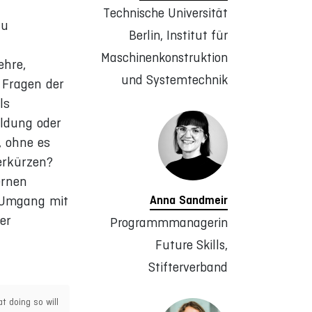
Technische Universität
zu
Berlin, Institut für
Maschinenkonstruktion
ehre,
und Systemtechnik
 Fragen der
ls
ildung oder
, ohne es
erkürzen?
ernen
Anna Sandmeir
m Umgang mit
er
Programmmanagerin
Future Skills,
Stifterverband
t doing so will