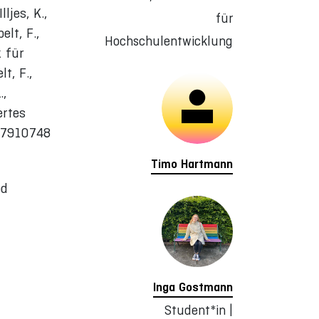
ljes, K.,
für
elt, F.,
Hochschulentwicklung
k für
t, F.,
.,
ertes
.17910748
Timo Hartmann
bd
Inga Gostmann
Student*in |