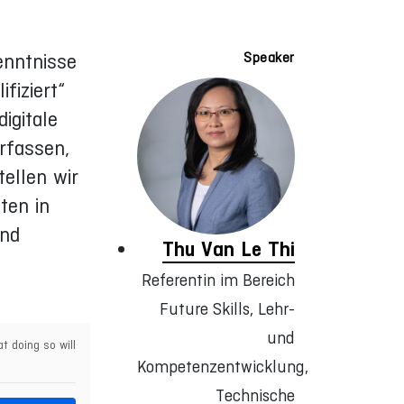
enntnisse
Speaker
fiziert“
igitale
rfassen,
ellen wir
ten in
und
Thu Van Le Thi
Referentin im Bereich
Future Skills, Lehr-
und
t doing so will
Kompetenzentwicklung,
Technische