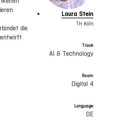
hkeiten
ieren
Laura Stein
TH Köln
rbindet die
entwirft
Track
AI & Technology
Room
Digital 4
Language
DE