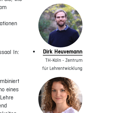
sam
lationen
Dirk Heuvemann
saal In:
TH-Köln - Zentrum
für Lehrentwicklung
mbiniert
mo eines
 Lehre
end