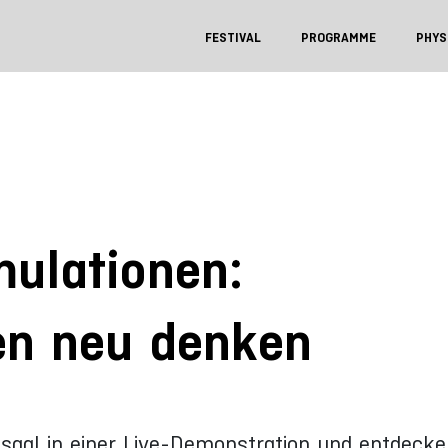
FESTIVAL
PROGRAMME
PHYS
imulationen:
en neu denken
ssaal in einer Live-Demonstration und entdecke