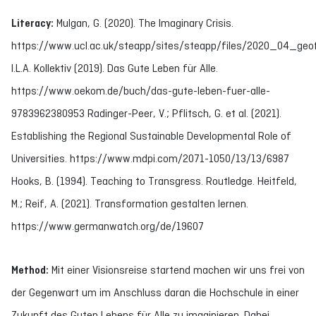
Literacy:
Mulgan, G. (2020). The Imaginary Crisis.
https://www.ucl.ac.uk/steapp/sites/steapp/files/2020_04_ge
I.L.A. Kollektiv (2019). Das Gute Leben für Alle.
https://www.oekom.de/buch/das-gute-leben-fuer-alle-
9783962380953 Radinger-Peer, V.; Pflitsch, G. et al. (2021).
Establishing the Regional Sustainable Developmental Role of
Universities. https://www.mdpi.com/2071-1050/13/13/6987
Hooks, B. (1994). Teaching to Transgress. Routledge. Heitfeld,
M.; Reif, A. (2021). Transformation gestalten lernen.
https://www.germanwatch.org/de/19607
Method:
Mit einer Visionsreise startend machen wir uns frei von
der Gegenwart um im Anschluss daran die Hochschule in einer
Zukunft des Guten Lebens für Alle zu imaginieren. Dabei