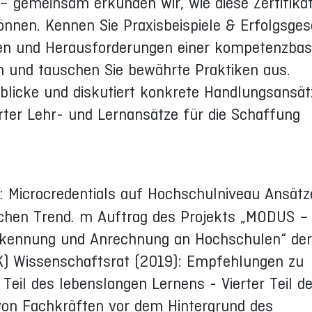
 – gemeinsam erkunden wir, wie diese Zertifikat
nen. Kennen Sie Praxisbeispiele & Erfolgsges
cen und Herausforderungen einer kompetenzbas
h und tauschen Sie bewährte Praktiken aus.
nblicke und diskutiert konkrete Handlungsansät
ter Lehr- und Lernansätze für die Schaffung
: Microcredentials auf Hochschulniveau Ansät
chen Trend. m Auftrag des Projekts „MODUS – 
erkennung und Anrechnung an Hochschulen“ de
) Wissenschaftsrat (2019): Empfehlungen zu
Teil des lebenslangen Lernens - Vierter Teil de
von Fachkräften vor dem Hintergrund des