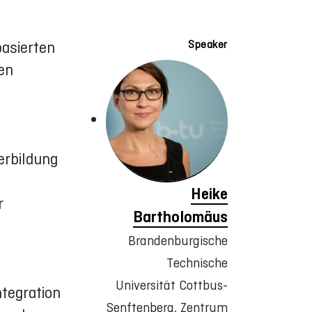
asierten
Speaker
en
erbildung
Heike
r
Bartholomäus
Brandenburgische
Technische
Universität Cottbus-
tegration
Senftenberg, Zentrum