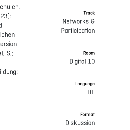
chulen.
Track
23):
Networks &
d
Participation
lichen
ersion
, S.;
Room
Digital 10
ildung:
Language
DE
Format
Diskussion