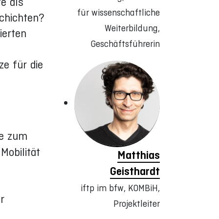
e als
für wissenschaftliche
chichten?
Weiterbildung,
ierten
Geschäftsführerin
ze für die
ze zum
Mobilität
Matthias
r
Geisthardt
iftp im bfw, KOMBiH,
r
Projektleiter