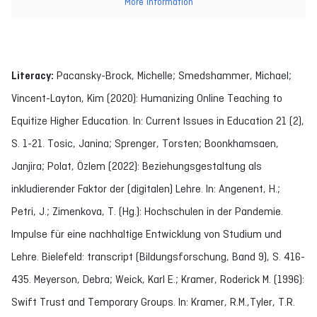
More Information
Literacy:
Pacansky-Brock, Michelle; Smedshammer, Michael;
Vincent-Layton, Kim (2020): Humanizing Online Teaching to
Equitize Higher Education. In: Current Issues in Education 21 (2),
S. 1-21. Tosic, Janina; Sprenger, Torsten; Boonkhamsaen,
Janjira; Polat, Özlem (2022): Beziehungsgestaltung als
inkludierender Faktor der (digitalen) Lehre. In: Angenent, H.;
Petri, J.; Zimenkova, T. (Hg.): Hochschulen in der Pandemie.
Impulse für eine nachhaltige Entwicklung von Studium und
Lehre. Bielefeld: transcript (Bildungsforschung, Band 9), S. 416-
435. Meyerson, Debra; Weick, Karl E.; Kramer, Roderick M. (1996):
Swift Trust and Temporary Groups. In: Kramer, R.M.,Tyler, T.R.