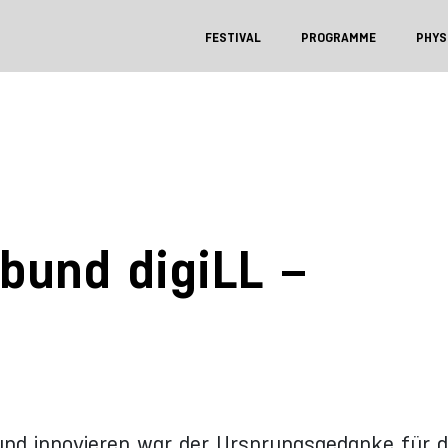
FESTIVAL
PROGRAMME
PHYS
rbund digiLL –
nd innovieren war der Ursprungsgedanke für 