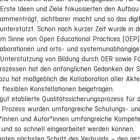
. Erste Ideen und Ziele fokussierten den Aufba
ammenträgt, sichtbarer macht und so das digit
 unterstützt. Schon nach kurzer Zeit wurde in
 im Sinne von Open Educational Practices (OEP)
laborationen und orts- und systemunabhängige
e Unterstützung von Bildung durch OER sowie F
nprozessen hat den anfänglichen Gedanken de
zu hat maßgeblich die Kollaboration aller Akte
flexiblen Konstellationen beigetragen.
ut etablierte Qualitätssicherungsprozess für d
 Prozess wurden umfangreiche Schulungs- und 
g*innen und Autor*innen umfangreiche Kompeten
n und so schnell eingearbeitet werden können.
lanten nächsten Schritt des Verbunds – den ge