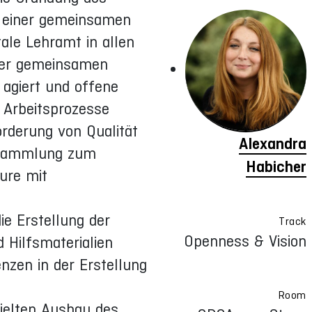
u einer gemeinsamen
ale Lehramt in allen
 der gemeinsamen
 agiert und offene
 Arbeitsprozesse
örderung von Qualität
Alexandra
r Sammlung zum
Habicher
ure mit
ie Erstellung der
Track
Openness & Vision
Hilfsmaterialien
zen in der Erstellung
Room
zielten Ausbau des