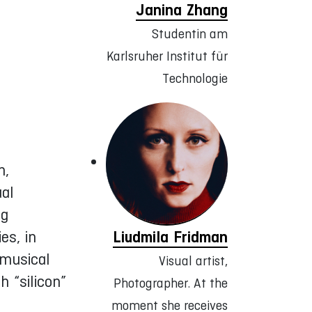
Janina Zhang
Studentin am
Karlsruher Institut für
Technologie
n,
ual
ng
Liudmila Fridman
es, in
 musical
Visual artist,
h “silicon”
Photographer. At the
moment she receives