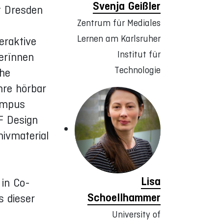
Svenja Geißler
t Dresden
Zentrum für Mediales
Lernen am Karlsruher
eraktive
Institut für
erïnnen
Technologie
che
hre hörbar
ampus
F Design
hivmaterial
Lisa
 in Co-
Schoellhammer
s dieser
n
University of