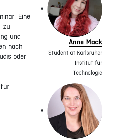
inar. Eine
l zu
ung und
Anne Mack
en nach
Student at Karlsruher
udis oder
Institut für
Technologie
für