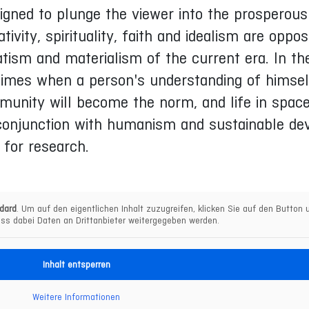
signed to plunge the viewer into the prosperous
tivity, spirituality, faith and idealism are oppo
tism and materialism of the current era. In th
times when a person's understanding of himsel
unity will become the norm, and life in space
n conjunction with humanism and sustainable d
 for research.
dard
. Um auf den eigentlichen Inhalt zuzugreifen, klicken Sie auf den Button u
ss dabei Daten an Drittanbieter weitergegeben werden.
Inhalt entsperren
Weitere Informationen