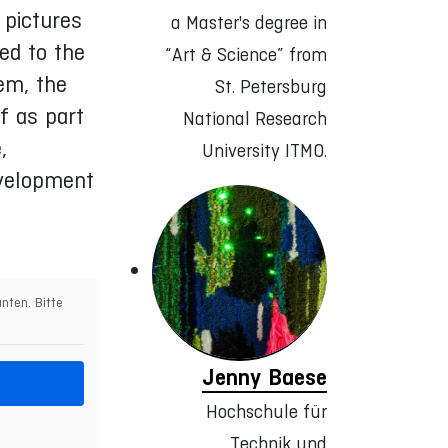
 pictures
a Master's degree in
sed to the
“Art & Science” from
em, the
St. Petersburg
f as part
National Research
,
University ITMO.
evelopment
nten. Bitte
Jenny Baese
Hochschule für
Technik und