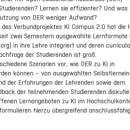
Studierenden? Lernen sie effizienter? Und was 
Nutzung von OER weniger Aufwand?
en des Verbundprojektes KI Campus 2.0 hat die
s seit zwei Semestern ausgewählte Lernformate 
g) in ihre Lehre integriert und deren curricula
achfrage der Studierenden ist groß.
rschiedene Szenarien vor, wie OER zu KI in
erden können – von ausgewählten Selbstlernein
and der Erfahrungen der Lehrenden sowie dem
edback der teilnehmenden Studierenden diskutie
offenen Lernangeboten zu KI im Hochschulkont
 formulieren hierzu übergreifend anschlussfähi