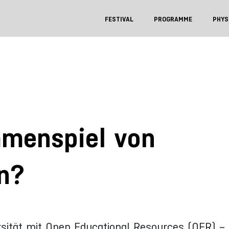
FESTIVAL
PROGRAMME
PHYS
mmenspiel von
n?
ersität mit Open Educational Resources (OER) –