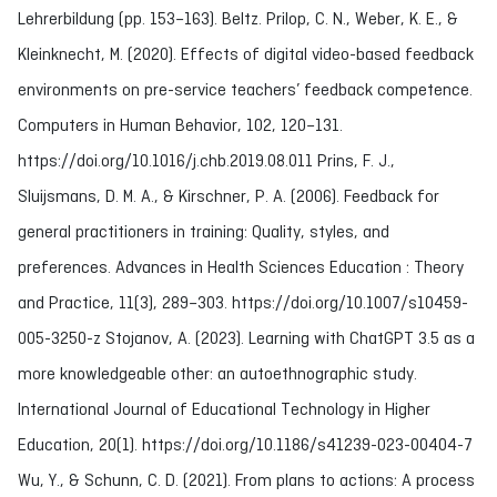
Lehrerbildung (pp. 153–163). Beltz. Prilop, C. N., Weber, K. E., &
Kleinknecht, M. (2020). Effects of digital video-based feedback
environments on pre-service teachers’ feedback competence.
Computers in Human Behavior, 102, 120–131.
https://doi.org/10.1016/j.chb.2019.08.011 Prins, F. J.,
Sluijsmans, D. M. A., & Kirschner, P. A. (2006). Feedback for
general practitioners in training: Quality, styles, and
preferences. Advances in Health Sciences Education : Theory
and Practice, 11(3), 289–303. https://doi.org/10.1007/s10459-
005-3250-z Stojanov, A. (2023). Learning with ChatGPT 3.5 as a
more knowledgeable other: an autoethnographic study.
International Journal of Educational Technology in Higher
Education, 20(1). https://doi.org/10.1186/s41239-023-00404-7
Wu, Y., & Schunn, C. D. (2021). From plans to actions: A process