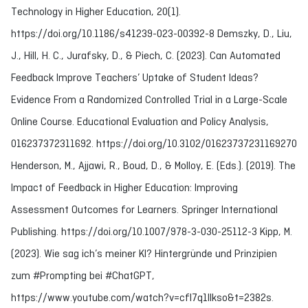
Technology in Higher Education, 20(1).
https://doi.org/10.1186/s41239-023-00392-8 Demszky, D., Liu,
J., Hill, H. C., Jurafsky, D., & Piech, C. (2023). Can Automated
Feedback Improve Teachers’ Uptake of Student Ideas?
Evidence From a Randomized Controlled Trial in a Large-Scale
Online Course. Educational Evaluation and Policy Analysis,
016237372311692. https://doi.org/10.3102/01623737231169270
Henderson, M., Ajjawi, R., Boud, D., & Molloy, E. (Eds.). (2019). The
Impact of Feedback in Higher Education: Improving
Assessment Outcomes for Learners. Springer International
Publishing. https://doi.org/10.1007/978-3-030-25112-3 Kipp, M.
(2023). Wie sag ich’s meiner KI? Hintergründe und Prinzipien
zum #Prompting bei #ChatGPT,
https://www.youtube.com/watch?v=cfl7q1llkso&t=2382s.