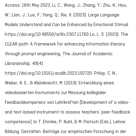
Access: 18th May 2023. Li, C.; Wang, J.; Zhang, Y.; Zhu, K.; Hou,
W.; Lian, J.; Luo, F.; Yang, Q.; Xie, X. (2023). Large Language
Models Understand and Can be Enhanced by Emotional Stimuli.
https://doi.org/10.48550/arXiv.2307.11760 Lo, L. S. (2023). The
CLEAR path: A framework for enhancing information literacy
through prompt engineering, The Journal of Academic
Librarianship, 49(4).
https://doi.org/10.1016/j.acalib.2023.102720. Prilop, C. N.,
Weber, K. E., & Kleinknecht, M. (2019). Entwicklung eines
videobasierten Instruments zur Messung kollegialer
Feedbackkompetenz von Lehrkräften [Development of a video-
and text-based instrument to assess teachers´ peer feedback
competence]. In T. Ehmke, P. Kuhl, & M. Pietsch (Eds.), Lehrer.
Bildung. Gestalten. Beiträge zur empirischen Forschung in der