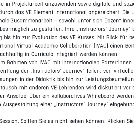
d in Projektarbeit anzuwenden sowie digitale und soz
 durch das VE Element international angereichert. Die
ionale Zusammenarbeit – sowohl unter sich Dozent:inn
estmöglich zu gestalten. Ihre „Instructors’ Journey“ 
s hin zur Evaluation des VE Kurses. Mit Blick für bei
onal Virtual Academic Collaboration (IVAC) einen Bei
chhaltig in Curricula integriert werden können.
im Rahmen von IVAC mit internationalen Parter:innen 
ntlang der „Instructors’ Journey“ teilen: von virtuell
ssungen in der Didaktik bis hin zur Leistungsbeurteilu
tausch mit anderen VE Lehrenden wird diskutiert vor
er Ansätze. Über ein kollaboratives Whiteboard werde
 Ausgestaltung einer „Instructors’ Journey“ eingebun
Session. Sollten Sie es nicht sehen können: Klicken Si