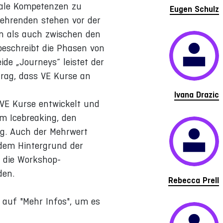
iale Kompetenzen zu
Eugen Schulz
 Lehrenden stehen vor der
en als auch zwischen den
beschreibt die Phasen von
de „Journeys“ leistet der
trag, dass VE Kurse an
Ivana Drazic
VE Kurse entwickelt und
em Icebreaking, den
ng. Auch der Mehrwert
 dem Hintergrund der
n die Workshop-
den.
Rebecca Prell
e auf "Mehr Infos", um es