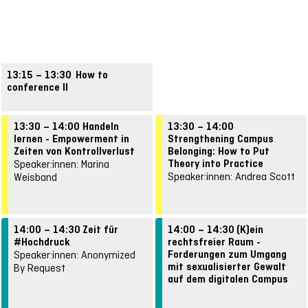
13:15 – 13:30
How to
conference II
Speaker:innen: Sabine Pusch
13:30 – 14:00
Handeln
13:30 – 14:00
lernen - Empowerment in
Strengthening Campus
Zeiten von Kontrollverlust
Belonging: How to Put
Theory into Practice
Speaker:innen: Marina
Speaker:innen: Andrea Scott
Weisband
14:00 – 14:30
Zeit für
14:00 – 14:30
(K)ein
#Hochdruck
rechtsfreier Raum -
Forderungen zum Umgang
Speaker:innen: Anonymized
mit sexualisierter Gewalt
By Request
auf dem digitalen Campus
Speaker:innen: Lea Bachus,
Paula Paschke