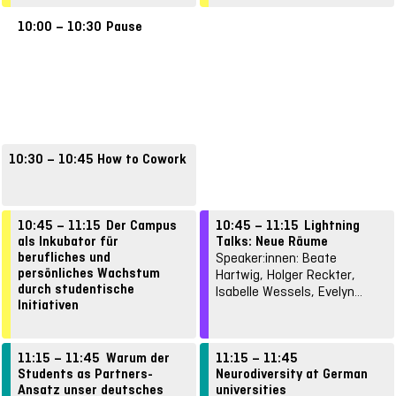
Eugen Esman, Franziska C.
Eickhoff, Caroline Kriegel,
10:00 – 10:30
Pause
Jorin Meyer
10:30 – 10:45
How to Cowork
Speaker:innen: Kevin Saukel,
Jorin Meyer, Sofie Schönborn,
Gabriel Häusler, Kira Bartsch,
10:45 – 11:15
Der Campus
10:45 – 11:15
Lightning
Bernadette Gruber
als Inkubator für
Talks: Neue Räume
berufliches und
Speaker:innen: Beate
persönliches Wachstum
Hartwig, Holger Reckter,
durch studentische
Isabelle Wessels, Evelyn
Initiativen
Rothkranz, Ingo Kleiber,
Speaker:innen: Esnaf
Beatrix Busse, Malte Kneifel,
Memovic, Paulina Schmitz,
Magdalena Spaude, Sophie
Victoria Andros
11:15 – 11:45
Warum der
11:15 – 11:45
Foster, Jana Steinbacher,
Students as Partners-
Neurodiversity at German
Franziska C. Eickhoff, Curie
Ansatz unser deutsches
universities
Lee