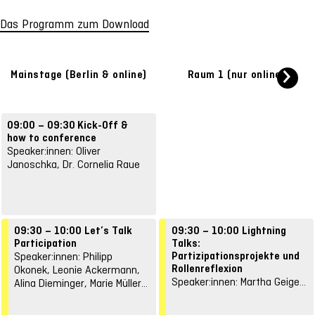
Das Programm zum Download
Mainstage (Berlin & online)
Raum 1 (nur online)
09:00 – 09:30
Kick-Off &
how to conference
Speaker:innen: Oliver
Janoschka, Dr. Cornelia Raue
09:30 – 10:00
Let’s Talk
09:30 – 10:00
Lightning
Participation
Talks:
Partizipationsprojekte und
Speaker:innen: Philipp
Rollenreflexion
Okonek, Leonie Ackermann,
Speaker:innen: Martha Geiger,
Alina Dieminger, Marie Müller,
Kathrin Andree, Ingo Kleiber,
Kevin Saukel
Beatrix Busse, Malte Kneifel,