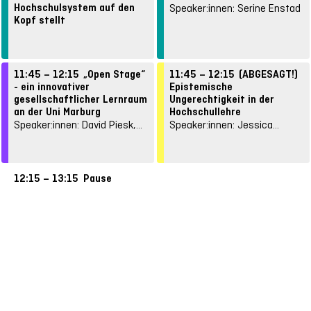
Hochschulsystem auf den
Speaker:innen: Serine Enstad
Kopf stellt
Speaker:innen: Nina
Weimann-Sandig
11:45 – 12:15
„Open Stage“
11:45 – 12:15
(ABGESAGT!)
- ein innovativer
Epistemische
gesellschaftlicher Lernraum
Ungerechtigkeit in der
an der Uni Marburg
Hochschullehre
Speaker:innen: David Piesk,
Speaker:innen: Jessica
Anne Kraatz
Struchhold
12:15 – 13:15
Pause