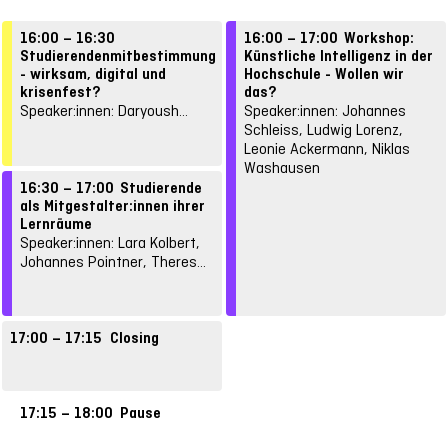
16:00 – 16:30
16:00 – 17:00
Workshop:
Studierendenmitbestimmung
Künstliche Intelligenz in der
- wirksam, digital und
Hochschule - Wollen wir
krisenfest?
das?
Speaker:innen: Daryoush
Speaker:innen: Johannes
Danaii
Schleiss, Ludwig Lorenz,
Leonie Ackermann, Niklas
Washausen
16:30 – 17:00
Studierende
als Mitgestalter:innen ihrer
Lernräume
Speaker:innen: Lara Kolbert,
Johannes Pointner, Theres
Konrad, Fabian Schneider
17:00 – 17:15
Closing
Speaker:innen: Sabine Pusch
17:15 – 18:00
Pause