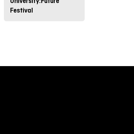
University:Future
Festival