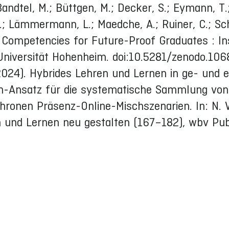
 Bandtel, M.; Büttgen, M.; Decker, S.; Eymann, T.
 N.; Lämmermann, L.; Maedche, A.; Ruiner, C.; Sc
I Competencies for Future-Proof Graduates : In
. Universität Hohenheim. doi:10.5281/zenodo.10
(2024). Hybrides Lehren und Lernen in ge- und e
ch-Ansatz für die systematische Sammlung von
onen Präsenz-Online-Mischszenarien. In: N. Vö
n und Lernen neu gestalten (167–182), wbv Publ