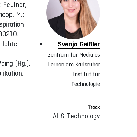
; Feulner,
hoop, M.;
spiration
680210.
rlebter
Svenja Geißler
Zentrum für Mediales
ing (Hg.),
Lernen am Karlsruher
ikation.
Institut für
Technologie
Track
AI & Technology