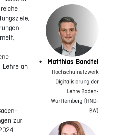
reiche
ungsziele,
hrungen
melt,
gene
Matthias Bandtel
e Lehre an
Hochschulnetzwerk
Digitalisierung der
Lehre Baden-
Württemberg (HND-
Baden-
BW)
ngen zur
 2024