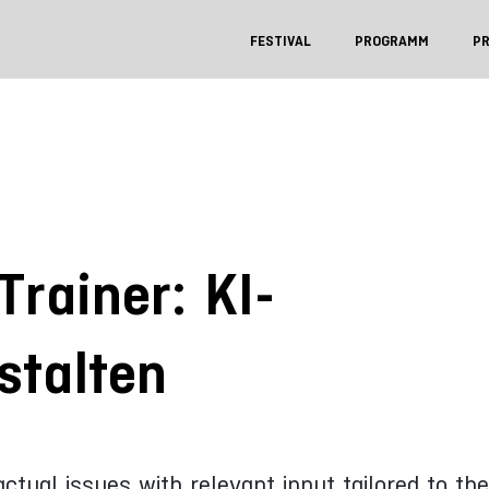
FESTIVAL
PROGRAMM
P
Trainer: KI-
stalten
actual issues with relevant input tailored to th