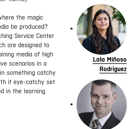
 where the magic
edia be produced?
hing Service Center
ch are designed to
aining media of high
Lala Miñoso
ive scenarios in a
Rodríguez
 in something catchy
th it eye-catchy set
d in the learning