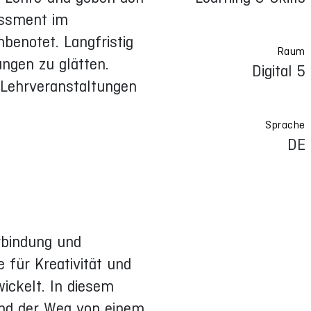
essment im
nbenotet. Langfristig
Raum
ngen zu glätten.
Digital 5
 Lehrveranstaltungen
Sprache
DE
rbindung und
 für Kreativität und
ickelt. In diesem
 und der Weg von einem