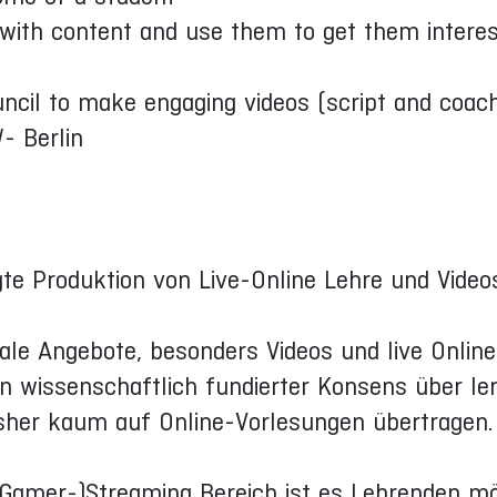
with content and use them to get them interest
ncil to make engaging videos (script and coach
- Berlin
te Produktion von Live-Online Lehre und Videos
itale Angebote, besonders Videos und live Onli
in wissenschaftlich fundierter Konsens über le
isher kaum auf Online-Vorlesungen übertragen.
(Gamer-)Streaming Bereich ist es Lehrenden mög