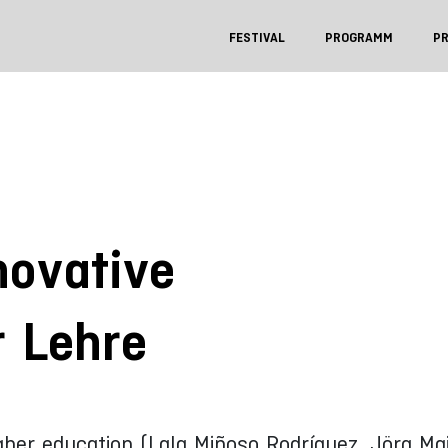
FESTIVAL
PROGRAMM
P
novative
r Lehre
igher education (Lala Miñoso Rodríguez, Jörg Ma