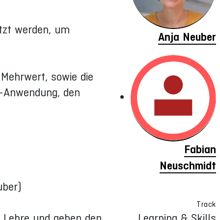
etzt werden, um
Anja Neuber
 Mehrwert, sowie die
VR-Anwendung, den
Fabian
Neuschmidt
uber)
Track
r Lehre und geben den
Learning & Skills