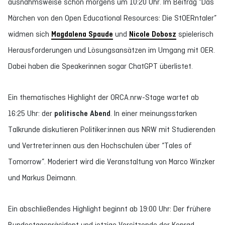
ausnahmsweise schon morgens um 10:20 Uhr. Im Beitrag “Das
Märchen von den Open Educational Resources: Die StOERntaler”
widmen sich
Magdalena Spaude
und
Nicole Dobosz
spielerisch
Herausforderungen und Lösungsansätzen im Umgang mit OER.
Dabei haben die Speakerinnen sogar ChatGPT überlistet.
Ein
thematisches Highlight der ORCA.nrw-Stage wartet ab
16:25 Uhr: der
politische Abend
.
In einer meinungsstarken
Talkrunde diskutieren Politiker:innen aus NRW mit Studierenden
und Vertreter:innen aus den Hochschulen über “Tales of
Tomorrow”. Moderiert wird die Veranstaltung von Marco Winzker
und Markus Deimann.
Ein abschließendes Highlight beginnt ab 19:00 Uhr: Der frühere
Bundestagspräsident und jetzige Vorsitzende der Konrad-