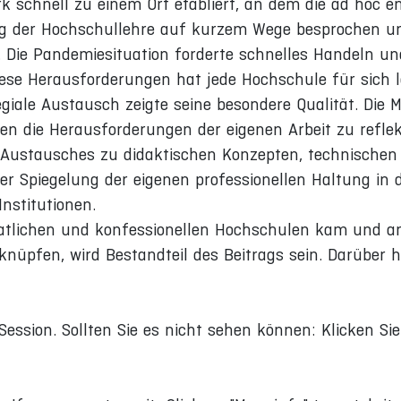
rk schnell zu einem Ort etabliert, an dem die ad hoc 
rung der Hochschullehre auf kurzem Wege besprochen 
Die Pandemiesituation forderte schnelles Handeln und
iese Herausforderungen hat jede Hochschule für sich 
llegiale Austausch zeigte seine besondere Qualität. Die M
n die Herausforderungen der eigenen Arbeit zu reflekt
s Austausches zu didaktischen Konzepten, technische
der Spiegelung der eigenen professionellen Haltung in
nstitutionen.
tlichen und konfessionellen Hochschulen kam und an 
nüpfen, wird Bestandteil des Beitrags sein. Darüber 
Session. Sollten Sie es nicht sehen können: Klicken Si