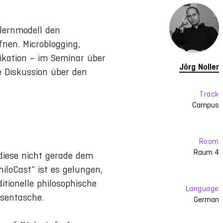
rlernmodell den
nen. Microblogging,
ikation – im Seminar über
Jörg Noller
ne Diskussion über den
Track
Campus
Room
Raum 4
 diese nicht gerade dem
iloCast“ ist es gelungen,
itionelle philosophische
Language
osentasche.
German