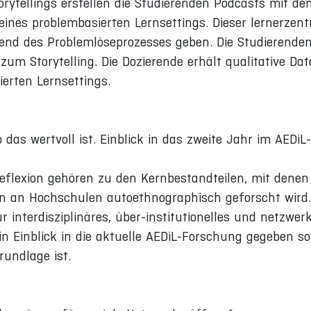
orytellings erstellen die Studierenden Podcasts mit d
s problembasierten Lernsettings. Dieser lernerzentri
rend des Problemlöseprozesses geben. Die Studierende
um Storytelling. Die Dozierende erhält qualitative Da
erten Lernsettings.
das wertvoll ist. Einblick in das zweite Jahr im AEDiL-
Reflexion gehören zu den Kernbestandteilen, mit denen 
n an Hochschulen autoethnographisch geforscht wird.
r interdisziplinäres, über-institutionelles und netzwerk
ein Einblick in die aktuelle AEDiL-Forschung gegeben so
rundlage ist.