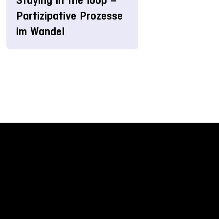
Staying in the loop –
Partizipative Prozesse
im Wandel