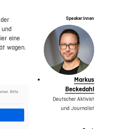
 der
Speaker:innen
n und
ier eine
tät wagen.
k
Markus
Beckedahl
nten. Bitte
Deutscher Aktivist
und Journalist