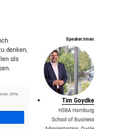
och
Speaker:innen
zu denken,
len als
sen.
nten. Bitte
Tim Goydke
HSBA Hamburg
School of Business
Administration, Duale