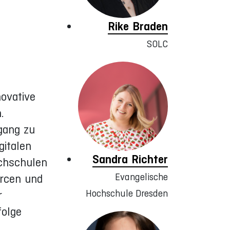
Rike Braden
SOLC
novative
.
gang zu
gitalen
Sandra Richter
chschulen
Evangelische
urcen und
Hochschule Dresden
r
folge