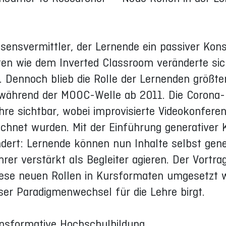
issensvermittler, der Lernende ein passiver Ko
pten wie dem Inverted Classroom veränderte sic
. Dennoch blieb die Rolle der Lernenden größten
während der MOOC-Welle ab 2011. Die Corona-
ehre sichtbar, wobei improvisierte Videokonfere
eichnet wurden. Mit der Einführung generativer 
ndert: Lernende können nun Inhalte selbst gen
er verstärkt als Begleiter agieren. Der Vortrag
diese neuen Rollen in Kursformaten umgesetzt 
ser Paradigmenwechsel für die Lehre birgt.
ansformative Hochschulbildung