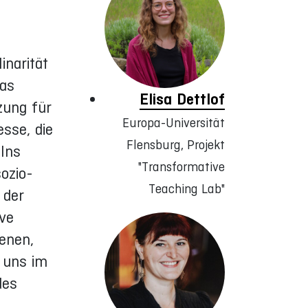
inarität
Das
Elisa Dettlof
zung für
Europa-Universität
sse, die
Flensburg, Projekt
elns
"Transformative
ozio-
Teaching Lab"
 der
ve
fenen,
 uns im
des