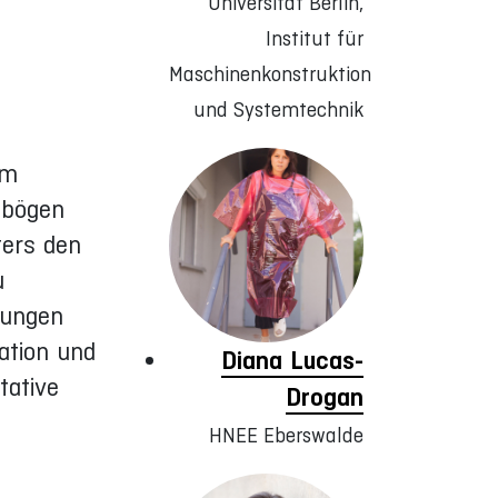
Universität Berlin,
Institut für
Maschinenkonstruktion
und Systemtechnik
Im
ebögen
ters den
u
sungen
ation und
Diana Lucas-
tative
Drogan
HNEE Eberswalde