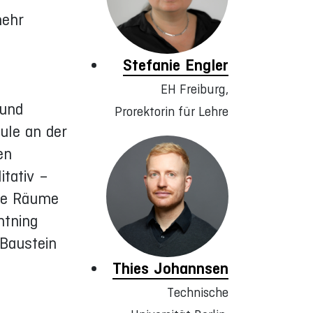
mehr
Stefanie Engler
EH Freiburg,
 und
Prorektorin für Lehre
ule an der
en
itativ –
die Räume
htning
 Baustein
Thies Johannsen
Technische