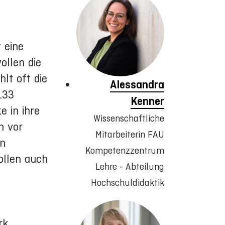
 eine
ollen die
lt oft die
Alessandra
133
Kenner
e in ihre
Wissenschaftliche
h vor
Mitarbeiterin FAU
en
Kompetenzzentrum
ollen auch
Lehre - Abteilung
Hochschuldidaktik
rk