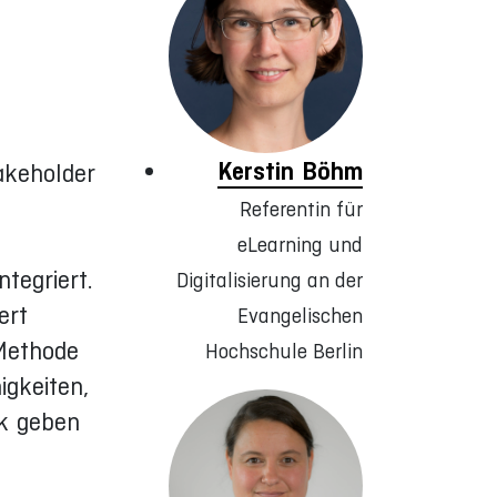
Kerstin Böhm
takeholder
Referentin für
eLearning und
tegriert.
Digitalisierung an der
ert
Evangelischen
 Methode
Hochschule Berlin
gkeiten,
ck geben