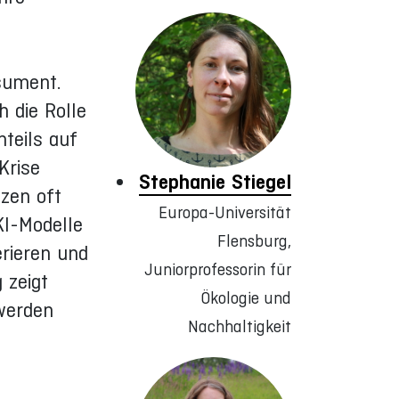
nsument.
h die Rolle
teils auf
Krise
Stephanie Stiegel
nzen oft
Europa-Universität
KI-Modelle
Flensburg,
erieren und
Juniorprofessorin für
 zeigt
Ökologie und
werden
Nachhaltigkeit