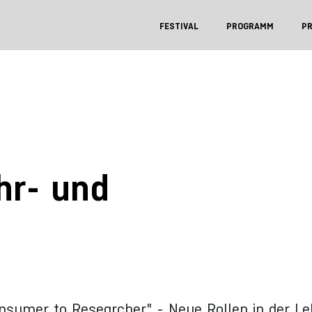
FESTIVAL
PROGRAMM
P
hr- und
nsumer to Researcher" - Neue Rollen in der Le