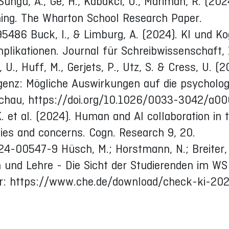
 Sungu, A., Ge, H., Kabakcı, Ö., Mariman, R. (202
ning. The Wharton School Research Paper.
5486 Buck, I., & Limburg, A. (2024). KI und Ko
plikationen. Journal für Schreibwissenschaft,
 U., Huff, M., Gerjets, P., Utz, S. & Cress, U. (2
ligenz: Mögliche Auswirkungen auf die psycholo
chau, https://doi.org/10.1026/0033-3042/a0
K. et al. (2024). Human and AI collaboration in 
ies and concerns. Cogn. Research 9, 20.
24-00547-9 Hüsch, M.; Horstmann, N.; Breiter,
um und Lehre - Die Sicht der Studierenden im W
ter: https://www.che.de/download/check-ki-20