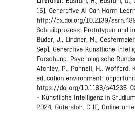
Literatur:
Bastani, H., Bastani, O.,
15). Generative AI Can Harm Lear
http://dx.doi.org/10.2139/ssrn.489
Schreibprozess: Prototypen und im
Buder, J., Lindner, M., Oestermeier,
Sep). Generative Künstliche Intel
Forschung. Psychologische Runds
Atchley, P., Pannell, H., Wofford, 
education environment: opportunit
https://doi.org/10.1186/s41235-0
- Künstliche Intelligenz in Studi
2024, Gütersloh, CHE, Online un