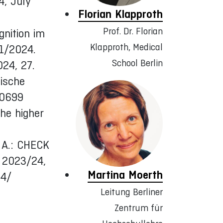
4, July
Florian Klapproth
Prof. Dr. Florian
gnition im
Klapproth, Medical
 1/2024.
School Berlin
024, 27.
gische
00699
the higher
 A.: CHECK
S 2023/24,
Martina Moerth
24/
Leitung Berliner
Zentrum für