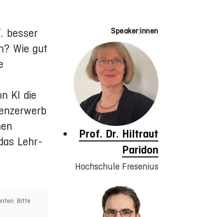
T. besser
Speaker:innen
en? Wie gut
e
n KI die
tenzerwerb
men
Prof. Dr. Hiltraut
 das Lehr-
Paridon
Hochschule Fresenius
nten. Bitte