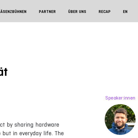
RÄSENZBÜHNEN
PARTNER
ÜBER UNS
RECAP
EN
ät
Speaker:innen
act by sharing hardware
 but in everyday life. The