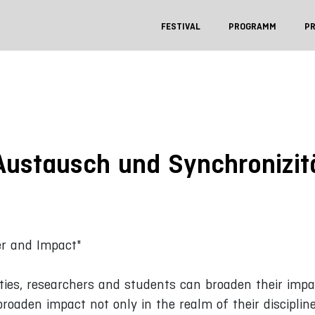
FESTIVAL
PROGRAMM
P
 Austausch und Synchronizit
er and Impact"
ities, researchers and students can broaden their imp
roaden impact not only in the realm of their discipline