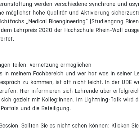
rveranstaltung werden verschiedene synchrone und as
e möglichst hohe Qualität und Aktivierung sicherzust
tfachs „Medical Bioengineering“ (Studiengang Bioengi
dem Lehrpreis 2020 der Hochschule Rhein-Wall ausgez
ertet.
ngen teilen, Vernetzung ermöglichen
s in meinem Fachbereich und wer hat was in seiner Leh
Gespräch zu kommen, ist oft nicht leicht. In der UDE w
erufen. Hier informieren sich Lehrende über erfolgreic
ich gezielt mit Kolleg:innen. Im Lightning-Talk wird d
ortals und die Beteiligung.
Session. Sollten Sie es nicht sehen können: Klicken Si