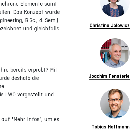
ynchrone Elemente samt
ellen. Das Konzept wurde
neering, B.Sc., 4. Sem.)
Christina Jolowicz
eichnet und gleichfalls
re bereits erprobt? Mit
Joachim Fensterle
urde deshalb die
he
ie LWO vorgestellt und
e auf "Mehr Infos", um es
Tobias Hoffmann