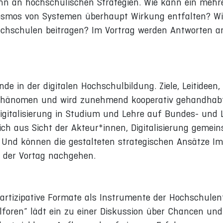
nn an hochschulischen Strategien. Wie kann ein mehr
osmos von Systemen überhaupt Wirkung entfalten? W
ochschulen beitragen? Im Vortrag werden Antworten a
 in der digitalen Hochschulbildung. Ziele, Leitideen,
s Phänomen und wird zunehmend kooperativ gehandhabt
igitalisierung in Studium und Lehre auf Bundes- und
ich aus Sicht der Akteur*innen, Digitalisierung geme
? Und können die gestalteten strategischen Ansätze Im
l der Vortag nachgehen.
artizipative Formate als Instrumente der Hochschulen
foren“ lädt ein zu einer Diskussion über Chancen und 