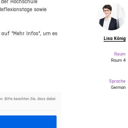
 der Hochschule
eflexionstage sowie
e auf "Mehr Infos", um es
Lisa König
Raum
Raum 4
Sprache
German
en. Bitte beachten Sie, dass dabei