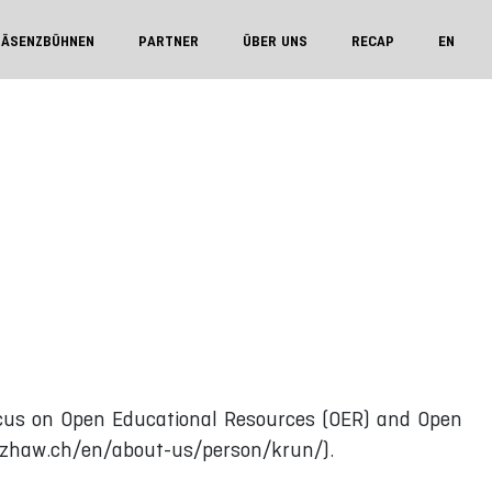
RÄSENZBÜHNEN
PARTNER
ÜBER UNS
RECAP
EN
focus on Open Educational Resources (OER) and Open
.zhaw.ch/en/about-us/person/krun/).