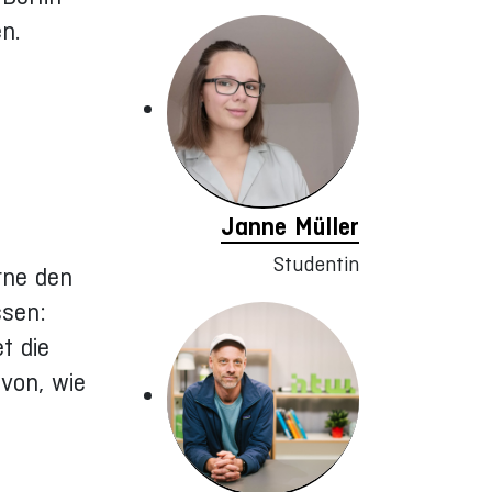
n.
Janne Müller
Studentin
rne den
ssen:
t die
von, wie