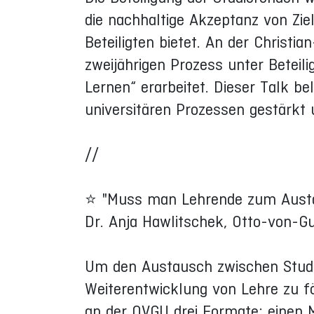
die nachhaltige Akzeptanz von Zie
Beteiligten bietet. An der Christi
zweijährigen Prozess unter Beteili
Lernen“ erarbeitet. Dieser Talk be
universitären Prozessen gestärkt
//
⭐ "Muss man Lehrende zum Austa
Dr. Anja Hawlitschek, Otto-von-G
Um den Austausch zwischen Studie
Weiterentwicklung von Lehre zu fö
an der OVGU drei Formate: einen 