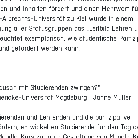
len und Inhalten fördert und einen Mehrwert fü
an-Albrechts-Universität zu Kiel wurde in einem
gung aller Statusgruppen das „Leitbild Lehren 
leuchtet exemplarisch, wie studentische Partizi
 und gefördert werden kann.
usch mit Studierenden zwingen?"
uericke-Universität Magdeburg | Janne Müller
renden und Lehrenden und die partizipative
rdern, entwickelten Studierende für den Tag d
Moodle-Kurs zur gute Gestaltung von Moodle-Ku