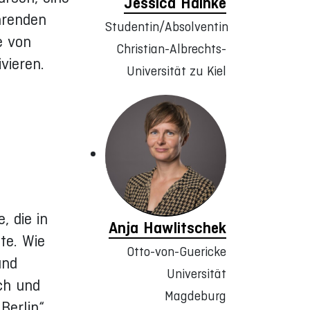
Jessica Hainke
hrenden
Studentin/Absolventin
e von
Christian-Albrechts-
vieren.
Universität zu Kiel
, die in
Anja Hawlitschek
te. Wie
Otto-von-Guericke
und
Universität
ch und
Magdeburg
Berlin“