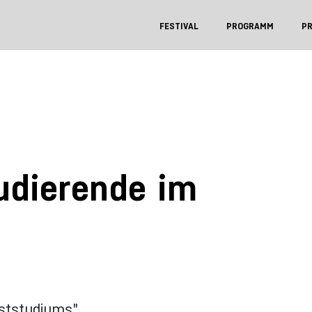
FESTIVAL
PROGRAMM
P
tudierende im
ststudiums"