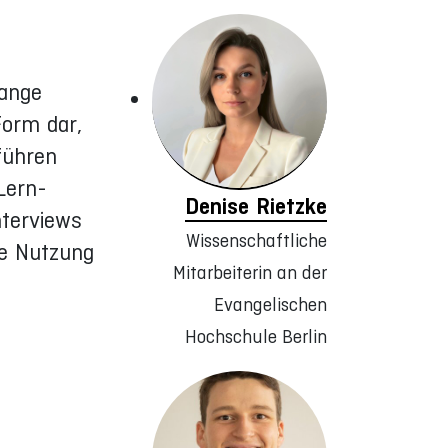
lange
Form dar,
führen
Lern-
Denise Rietzke
nterviews
Wissenschaftliche
ie Nutzung
Mitarbeiterin an der
Evangelischen
Hochschule Berlin