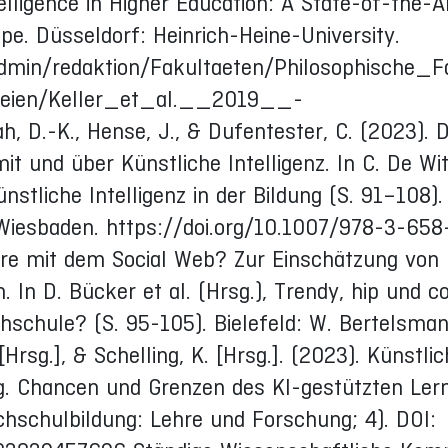
telligence in Higher Education: A State-of-the-A
e. Düsseldorf: Heinrich-Heine-University.
admin/redaktion/Fakultaeten/Philosophische_
eien/Keller_et_al.__2019__-
 D.-K., Hense, J., & Dufentester, C. (2023). D
 und über Künstliche Intelligenz. In C. De Wit
ünstliche Intelligenz in der Bildung (S. 91–108).
Wiesbaden. https://doi.org/10.1007/978-3-65
hre mit dem Social Web? Zur Einschätzung von
In D. Bücker et al. (Hrsg.), Trendy, hip und co
schule? (S. 95-105). Bielefeld: W. Bertelsman
Hrsg.], & Schelling, K. [Hrsg.]. (2023). Künstli
ung. Chancen und Grenzen des KI-gestützten Le
ochschulbildung: Lehre und Forschung; 4). DOI: