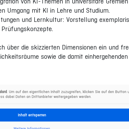
egration von KI-Themen in universitäre Gremien
den Umgang mit KI in Lehre und Studium.
ltungen und Lernkultur: Vorstellung exemplari
d Prüfungskonzepte.
h über die skizzierten Dimensionen ein und fr
ichkeitsräume sowie die damit einhergehenden
dard
. Um auf den eigentlichen Inhalt zuzugreifen, klicken Sie auf den Button u
ss dabei Daten an Drittanbieter weitergegeben werden.
Inhalt entsperren
Weitere Informationen