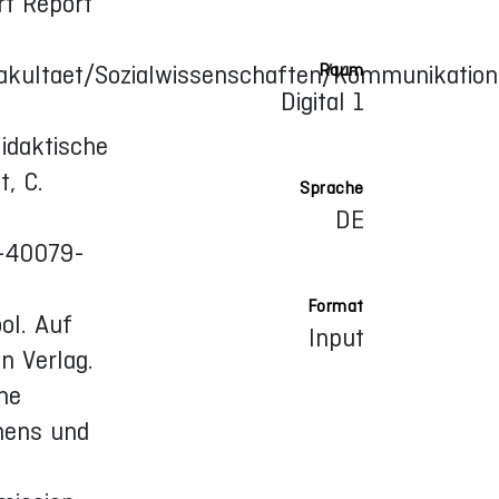
rt Report
Raum
Fakultaet/Sozialwissenschaften/Kommunikation
Digital 1
idaktische
t, C.
Sprache
DE
8-40079-
Format
ol. Auf
Input
n Verlag.
che
rnens und