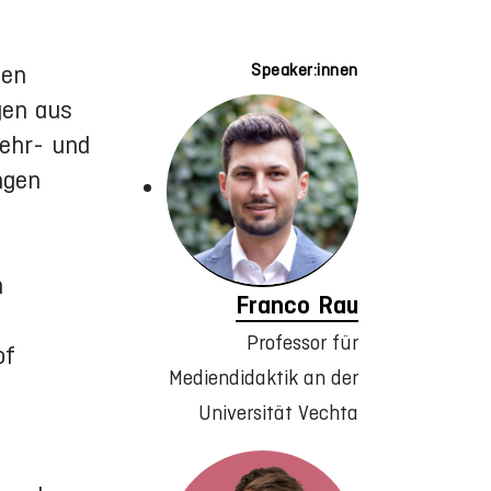
hen
Speaker:innen
gen aus
Lehr- und
ngen
n
Franco Rau
Professor für
of
Mediendidaktik an der
Universität Vechta