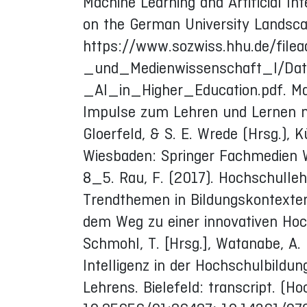
Machine Learning and Artificial In
on the German University Landscap
https://www.sozwiss.hhu.de/file
_und_Medienwissenschaft_I/Dat
_AI_in_Higher_Education.pdf. Mah,
Impulse zum Lehren und Lernen mit
Gloerfeld, & S. E. Wrede (Hrsg.), K
Wiesbaden: Springer Fachmedien 
8_5. Rau, F. (2017). Hochschulle
Trendthemen in Bildungskontexten. 
dem Weg zu einer innovativen Hoch
Schmohl, T. [Hrsg.], Watanabe, A. [
Intelligenz in der Hochschulbild
Lehrens. Bielefeld: transcript. (H