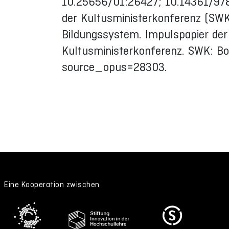
10.25656/01:26427; 10.14361/97
der Kultusministerkonferenz (SWK
Bildungssystem. Impulspapier de
Kultusministerkonferenz. SWK: B
source_opus=28303.
Eine Kooperation zwischen