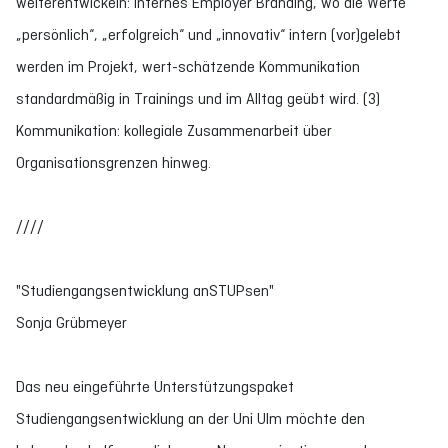
weiterentwickeln: internes Employer Branding, wo die Werte
„persönlich“, „erfolgreich“ und „innovativ“ intern (vor)gelebt
werden im Projekt, wert-schätzende Kommunikation
standardmäßig in Trainings und im Alltag geübt wird. (3)
Kommunikation: kollegiale Zusammenarbeit über
Organisationsgrenzen hinweg.
////
"Studiengangsentwicklung anSTUPsen"
Sonja Grübmeyer
Das neu eingeführte Unterstützungspaket
Studiengangsentwicklung an der Uni Ulm möchte den